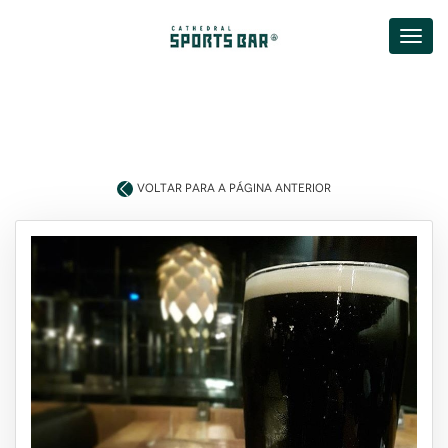
VOLTAR PARA A PÁGINA ANTERIOR
você tem mais d
18 anos
de idad
SIM, EU TENHO!