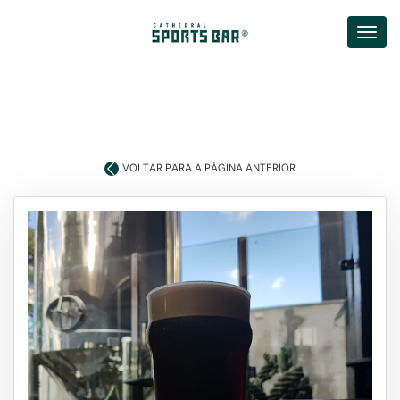
VOLTAR PARA A PÁGINA ANTERIOR
você tem mais d
18 anos
de idad
SIM, EU TENHO!